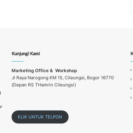
Kunjungi Kami
K
Marketing Office &
Workshop
Jl Raya Narogong KM 15, Cileungsi, Bogor 16770
(Depan RS THamrin Cileungsi)
g
ar
KLIK UNTUK TELPON