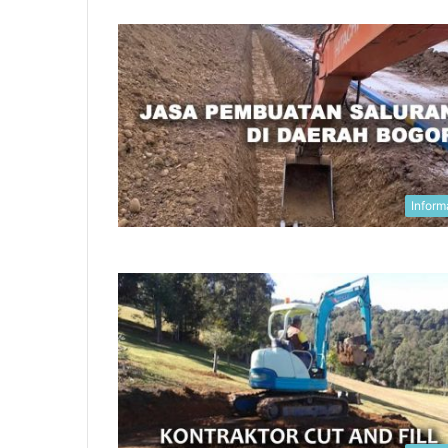
Inform
Jasa
Pasang
Paving
Block