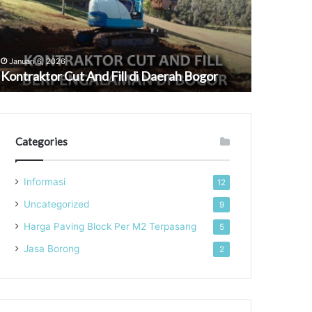
i
Tulang
aerah
Bawang
ogor
Januari 6, 2026
April 4, 202
Kontraktor Cut And Fill di Daerah Bogor
Jasa Pasa
Categories
Informasi
12
Uncategorized
9
Harga Paving Block Per M2 Terpasang
5
Jasa Borong
2