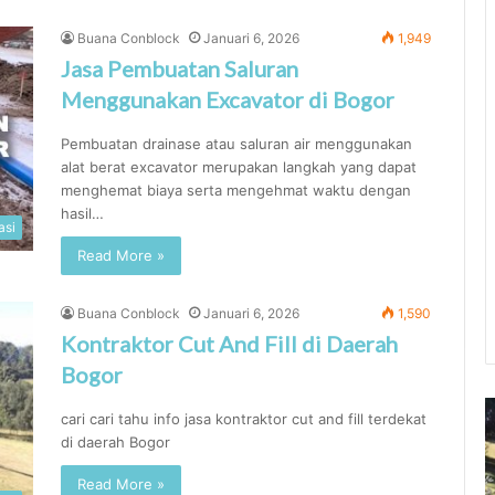
Buana Conblock
Januari 6, 2026
1,949
Jasa Pembuatan Saluran
Menggunakan Excavator di Bogor
Pembuatan drainase atau saluran air menggunakan
alat berat excavator merupakan langkah yang dapat
menghemat biaya serta mengehmat waktu dengan
hasil…
asi
Read More »
Buana Conblock
Januari 6, 2026
1,590
Kontraktor Cut And Fill di Daerah
Bogor
Harga
K
cari cari tahu info jasa kontraktor cut and fill terdekat
Jasa
C
di daerah Bogor
Pasang
A
Paving
Fi
Read More »