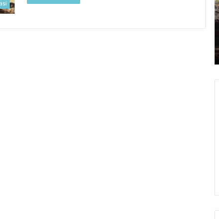
Block
d
asi
Bekasi
D
PROMO
B
Januari 6, 2026
April
Harga Jasa Pasang Paving Block Bekasi
2026
PROMO April 2026