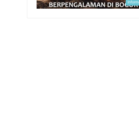
Tanggamus
Inform
April 4, 2026
Jasa Pasang Paving Block Tanggamus