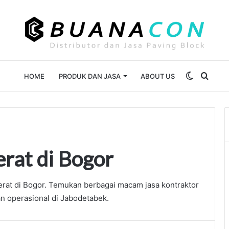
Switch
Sear
HOME
PRODUK DAN JASA
ABOUT US
skin
for
erat di Bogor
Berat di Bogor. Temukan berbagai macam jasa kontraktor
an operasional di Jabodetabek.