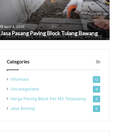
ng
Excavator
ang
di
Bogor
Januari 6, 2026
Jasa Pembu
pril 4, 2026
sa Pasang Paving Block Tulang Bawang
Excavator d
Categories
Informasi
12
Uncategorized
9
Harga Paving Block Per M2 Terpasang
5
Jasa Borong
2