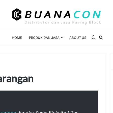
Switch
Sear
HOME
PRODUK DAN JASA
ABOUT US
skin
for
arangan
arangan
Jangka Sewa Fleksibel Per