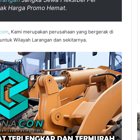
trak Harga Promo Hemat.
.com
, Kami merupakan perusahaan yang bergerak di
untuk Wilayah Larangan dan sekitarnya.
Jasa
Jasa
Pasang
Pas
Paving
Pavi
Block
Bloc