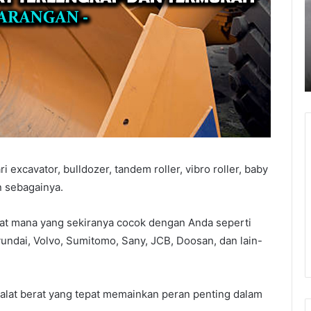
Lampung
Tula
Baw
April 4, 2026
A
Jasa Pasang Paving Block Lampung
Ja
 excavator, bulldozer, tandem roller, vibro roller, baby
n sebagainya.
erat mana yang sekiranya cocok dengan Anda seperti
yundai, Volvo, Sumitomo, Sany, JCB, Doosan, dan lain-
alat berat yang tepat memainkan peran penting dalam