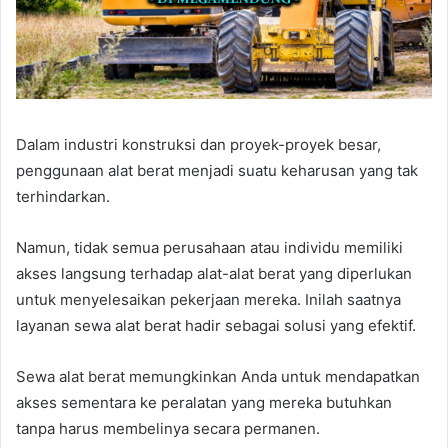
Dalam industri konstruksi dan proyek-proyek besar,
penggunaan alat berat menjadi suatu keharusan yang tak
terhindarkan.
Namun, tidak semua perusahaan atau individu memiliki
akses langsung terhadap alat-alat berat yang diperlukan
untuk menyelesaikan pekerjaan mereka. Inilah saatnya
layanan sewa alat berat hadir sebagai solusi yang efektif.
Sewa alat berat memungkinkan Anda untuk mendapatkan
akses sementara ke peralatan yang mereka butuhkan
tanpa harus membelinya secara permanen.