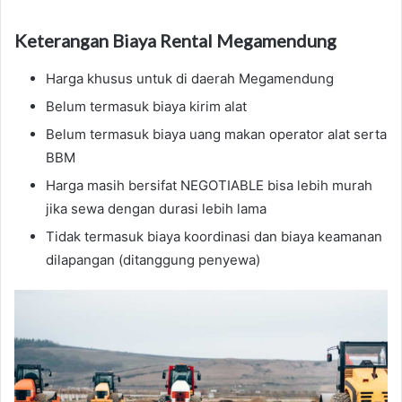
Keterangan Biaya Rental Megamendung
Harga khusus untuk di daerah Megamendung
Belum termasuk biaya kirim alat
Belum termasuk biaya uang makan operator alat serta
BBM
Harga masih bersifat NEGOTIABLE bisa lebih murah
jika sewa dengan durasi lebih lama
Tidak termasuk biaya koordinasi dan biaya keamanan
dilapangan (ditanggung penyewa)