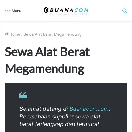
S
Menu
fo
Home
/
Sewa Alat Berat Megamendung
Sewa Alat Berat
Megamendung
Selamat datang di
Buanacon.com
,
Perusahaan supplier sewa alat
berat terlengkap dan termurah.