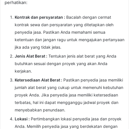
perhatikan:
Kontrak dan persyaratan :
Bacalah dengan cermat
kontrak sewa dan persyaratan yang ditetapkan oleh
penyedia jasa. Pastikan Anda memahami semua
ketentuan dan jangan ragu untuk mengajukan pertanyaan
jika ada yang tidak jelas.
Jenis Alat Berat :
Tentukan jenis alat berat yang Anda
butuhkan sesuai dengan proyek yang akan Anda
kerjakan.
Ketersediaan Alat Berat :
Pastikan penyedia jasa memiliki
jumlah alat berat yang cukup untuk memenuhi kebutuhan
proyek Anda. Jika penyedia jasa memiliki ketersediaan
terbatas, hal ini dapat mengganggu jadwal proyek dan
menyebabkan penundaan.
Lokasi :
Pertimbangkan lokasi penyedia jasa dan proyek
Anda. Memilih penyedia jasa yang berdekatan dengan