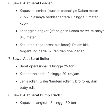
Sewal Alat Berat
Loader :
Kapasitas ember (bucket capacity): Dalam meter
kubik, biasanya berkisar antara 1 hingga 5 meter
kubik.
Ketinggian angkat (lift height): Dalam meter, misalnya
3-6 meter.
Kekuatan kerja (breakout force): Dalam kN,
tergantung pada ukuran dan tipe loader.
Sewal Alat Berat Roller :
Berat operasional: 1 hingga 25 ton
Kecepatan kerja: 2 hingga 20 km/jam
Jenis roller : wales/tandem roller, vibro roller, dan
baby roller.
Sewal Alat Berat Dump Truck :
Kapasitas angkut : 5 hingga 50 ton