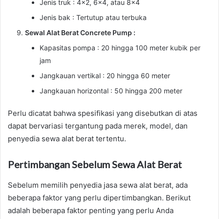
Jenis truk : 4×2, 6×4, atau 8×4
Jenis bak : Tertutup atau terbuka
Sewal Alat Berat Concrete Pump :
Kapasitas pompa : 20 hingga 100 meter kubik per
jam
Jangkauan vertikal : 20 hingga 60 meter
Jangkauan horizontal : 50 hingga 200 meter
Perlu dicatat bahwa spesifikasi yang disebutkan di atas
dapat bervariasi tergantung pada merek, model, dan
penyedia sewa alat berat tertentu.
Pertimbangan Sebelum Sewa Alat Berat
Sebelum memilih penyedia jasa sewa alat berat, ada
beberapa faktor yang perlu dipertimbangkan. Berikut
adalah beberapa faktor penting yang perlu Anda