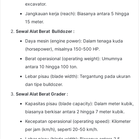
excavator.
Jangkauan kerja (reach): Biasanya antara 5 hingga
15 meter.
Sewal Alat Berat Bulldozer :
Daya mesin (engine power): Dalam tenaga kuda
(horsepower), misalnya 150-500 HP.
Berat operasional (operating weight): Umumnya
antara 10 hingga 100 ton.
Lebar pisau (blade width): Tergantung pada ukuran
dan tipe bulldozer.
Sewal Alat Berat Grader :
Kapasitas pisau (blade capacity): Dalam meter kubik,
biasanya berkisar antara 2 hingga 7 meter kubik.
Kecepatan operasional (operating speed): Kilometer
per jam (km/h), seperti 20-50 km/h.
Lebar pisau (blade width): Biasanya antara 2,5