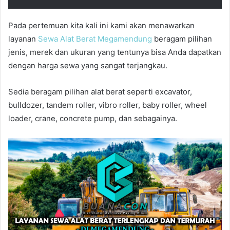
Pada pertemuan kita kali ini kami akan menawarkan
layanan
Sewa Alat Berat Megamendung
beragam pilihan
jenis, merek dan ukuran yang tentunya bisa Anda dapatkan
dengan harga sewa yang sangat terjangkau.
Sedia beragam pilihan alat berat seperti excavator,
bulldozer, tandem roller, vibro roller, baby roller, wheel
loader, crane, concrete pump, dan sebagainya.