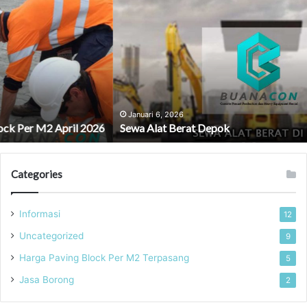
Alat
Berat
Depok
Januari 6, 2026
Sewa Alat Berat Depok
Categories
Informasi
12
Uncategorized
9
Harga Paving Block Per M2 Terpasang
5
Jasa Borong
2