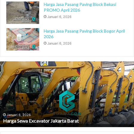
Harga Jasa Pasang Paving Block Bekasi
PROMO April 2026
Januari 6, 2026
Harga Jasa Pasang Paving Block Bogor April
2026
Januari 6, 2026
Sewa
Alat
Berat
Bogor
Januari 6, 2026
Sewa Alat Berat Bogor