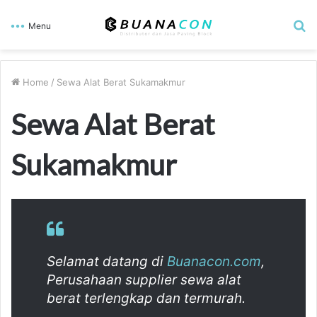
S
Menu
fo
Home
/
Sewa Alat Berat Sukamakmur
Sewa Alat Berat
Sukamakmur
Selamat datang di
Buanacon.com
,
Perusahaan supplier sewa alat
berat terlengkap dan termurah.