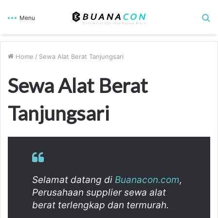
S
Menu
fo
Home
/
Sewa Alat Berat Tanjungsari
Sewa Alat Berat
Tanjungsari
Selamat datang di
Buanacon.com
,
Perusahaan supplier sewa alat
berat terlengkap dan termurah.