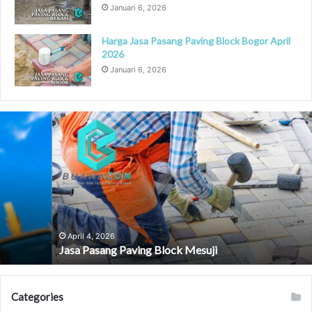
Januari 6, 2026
Harga Jasa Pasang Paving Block Bogor April
2026
Januari 6, 2026
Jasa
Pasang
Paving
Block
Mesuji
April 4, 2026
Jasa Pasang Paving Block Mesuji
Categories