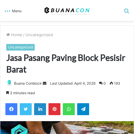
S
Menu
fo
Home
/
Uncategorized
Uncategorized
Jasa Pasang Paving Block Pesisir
Barat
Send
Buana Conblock
Last Updated: April 4, 2026
0
193
an
3 minutes read
email
Facebook
Twitter
LinkedIn
Pinterest
WhatsApp
Telegram