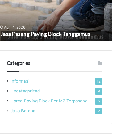
anggamus
Lampung
April 4, 2026
April 4, 202
Jasa Pasang Paving Block Tanggamus
Jasa Pasa
Categories
Informasi
12
Uncategorized
9
Harga Paving Block Per M2 Terpasang
5
Jasa Borong
2