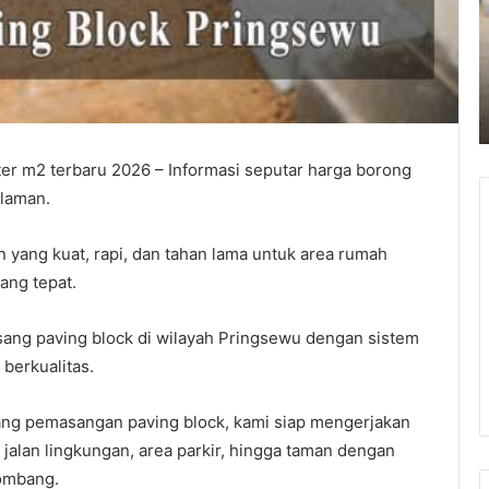
Paving
T
Block
Per
April 10, 2026
M2
Harga Borongan Jasa Pasang Paving Block
April
o
Per M2 April 2026
2026
er m2 terbaru 2026 – Informasi seputar harga borong
alaman.
 yang kuat, rapi, dan tahan lama untuk area rumah
ang tepat.
sang paving block di wilayah Pringsewu dengan sistem
 berkualitas.
dang pemasangan paving block, kami siap mengerjakan
jalan lingkungan, area parkir, hingga taman dengan
lombang.