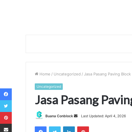
Home
/
Uncategorized
/
Jasa Pasang Paving Block
Uncategorized
Facebook
Jasa Pasang Pavin
Twitter
Pinterest
Send
Buana Conblock
Last Updated: April 4, 2026
an
Share via Email
Facebook
Twitter
LinkedIn
Pinterest
email