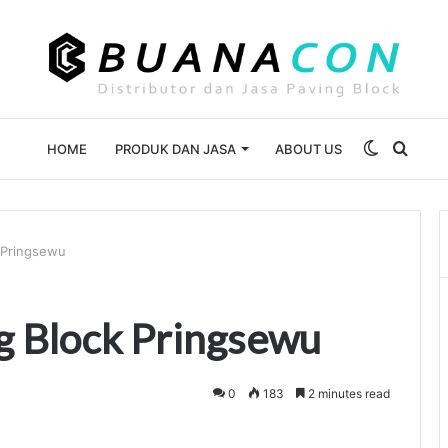
Switch
Sear
HOME
PRODUK DAN JASA
ABOUT US
skin
for
 Pringsewu
g Block Pringsewu
0
183
2 minutes read