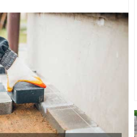
Harga
J
Borongan
P
Jasa
P
Pasang
B