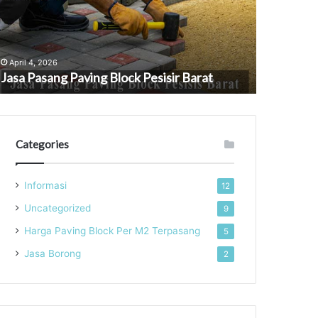
esisir
Lampung
arat
April 4, 2026
April 4, 202
Jasa Pasang Paving Block Pesisir Barat
Jasa Pasa
Categories
Informasi
12
Uncategorized
9
Harga Paving Block Per M2 Terpasang
5
Jasa Borong
2