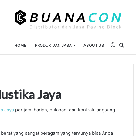
Switch
Sear
HOME
PRODUK DAN JASA
ABOUT US
skin
for
ustika Jaya
ka Jaya
per jam, harian, bulanan, dan kontrak langsung
t berat yang sangat beragam yang tentunya bisa Anda