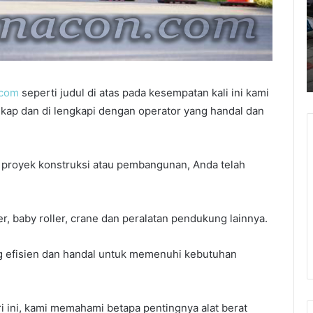
di
P
Daerah
B
Bogor
Januari 6, 2026
Kontraktor Cut And Fill di Daerah Bogor
.com
seperti judul di atas pada kesempatan kali ini kami
kap dan di lengkapi dengan operator yang handal dan
k proyek konstruksi atau pembangunan, Anda telah
ler, baby roller, crane dan peralatan pendukung lainnya.
g efisien dan handal untuk memenuhi kebutuhan
 ini, kami memahami betapa pentingnya alat berat