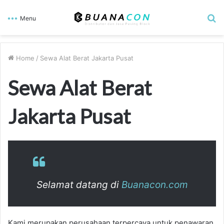
S
Menu
fo
Home
/
Sewa Alat Berat Jakarta Pusat
Sewa Alat Berat
Jakarta Pusat
Selamat datang di
Buanacon.com
Kami merupakan perusahaan terpercaya untuk penawaran