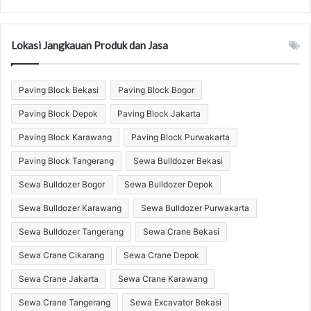
produk
Lokasi Jangkauan Produk dan Jasa
Paving Block Bekasi
Paving Block Bogor
Paving Block Depok
Paving Block Jakarta
Paving Block Karawang
Paving Block Purwakarta
Paving Block Tangerang
Sewa Bulldozer Bekasi
Sewa Bulldozer Bogor
Sewa Bulldozer Depok
Sewa Bulldozer Karawang
Sewa Bulldozer Purwakarta
Sewa Bulldozer Tangerang
Sewa Crane Bekasi
Sewa Crane Cikarang
Sewa Crane Depok
Sewa Crane Jakarta
Sewa Crane Karawang
Sewa Crane Tangerang
Sewa Excavator Bekasi