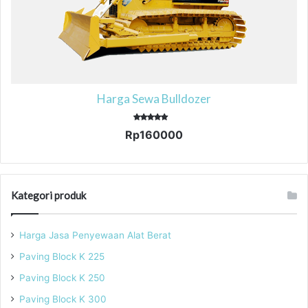
Harga Sewa Bulldozer
Dinilai
Rp
160000
5.00
dari 5
Produk
ini
memiliki
Kategori produk
beberapa
varian.
Pilihan
Harga Jasa Penyewaan Alat Berat
ini
Paving Block K 225
dapat
diambil
Paving Block K 250
di
Paving Block K 300
halaman