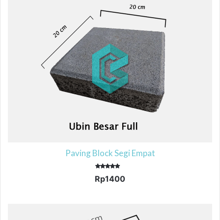
Paving Block Segi Empat
Dinilai
Rp
1400
5.00
dari 5