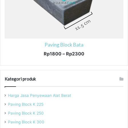
Paving Block Bata
Rentang
Rp
1800
–
Rp
2300
harga:
Produk
Rp1800
ini
hingga
memiliki
Rp2300
Kategori produk
beberapa
varian.
Pilihan
Harga Jasa Penyewaan Alat Berat
ini
Paving Block K 225
dapat
diambil
Paving Block K 250
di
Paving Block K 300
halaman