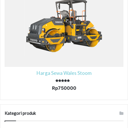
Harga Sewa Wales Stoom
Dinilai
Rp
750000
5.00
dari 5
Kategori produk