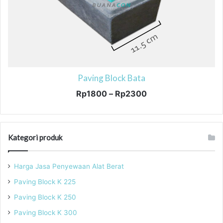
Paving Block Bata
Rentang
Rp
1800
–
Rp
2300
harga:
Produk
Rp1800
ini
hingga
memiliki
Rp2300
Kategori produk
beberapa
varian.
Pilihan
Harga Jasa Penyewaan Alat Berat
ini
Paving Block K 225
dapat
diambil
Paving Block K 250
di
Paving Block K 300
halaman