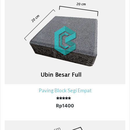
Paving Block Segi Empat
Dinilai
Rp
1400
5.00
dari 5