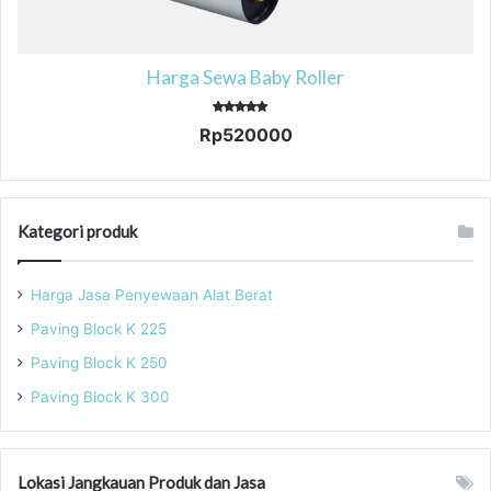
Harga Sewa Baby Roller
Dinilai
Rp
520000
5.00
dari 5
Kategori produk
Harga Jasa Penyewaan Alat Berat
Paving Block K 225
Paving Block K 250
Paving Block K 300
Lokasi Jangkauan Produk dan Jasa